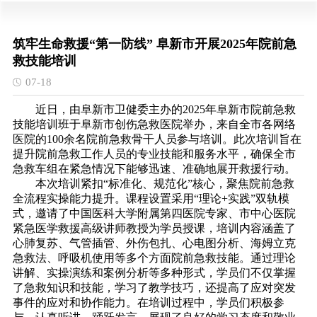
筑牢生命救援“第一防线” 阜新市开展2025年院前急
救技能培训
07-18
近日，由阜新市卫健委主办的2025年阜新市院前急救
技能培训班于阜新市创伤急救医院举办，来自全市各网络
医院的100余名院前急救骨干人员参与培训。此次培训旨在
提升院前急救工作人员的专业技能和服务水平，确保全市
急救车组在紧急情况下能够迅速、准确地展开救援行动。
本次培训紧扣“标准化、规范化”核心，聚焦院前急救
全流程实操能力提升。课程设置采用“理论+实践”双轨模
式，邀请了中国医科大学附属第四医院专家、市中心医院
紧急医学救援高级讲师教授为学员授课，培训内容涵盖了
心肺复苏、气管插管、外伤包扎、心电图分析、海姆立克
急救法、呼吸机使用等多个方面院前急救技能。通过理论
讲解、实操演练和案例分析等多种形式，学员们不仅掌握
了急救知识和技能，学习了教学技巧，还提高了应对突发
事件的应对和协作能力。在培训过程中，学员们积极参