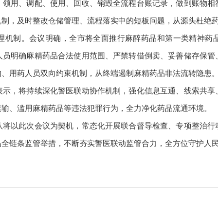
、领用、调配、使用、回收、销毁全流程台账记录，做到账物相
机制，及时整改仓储管理、流程落实中的短板问题，从源头杜绝
机制。会议明确，全市将全面推行麻醉药品和第一类精神药品
人员明确麻精药品合法使用范围、严禁转借倒卖、妥善储存保管
构、用药人员双向约束机制，从终端遏制麻精药品非法流转隐患
，将持续深化警医联动协作机制，强化信息互通、线索共享
运输、滥用麻精药品等违法犯罪行为，全力净化药品流通环境。
以此次会议为契机，常态化开展联合督导检查、专项整治行
品全链条监管举措，不断夯实警医联动监管合力，全方位守护人