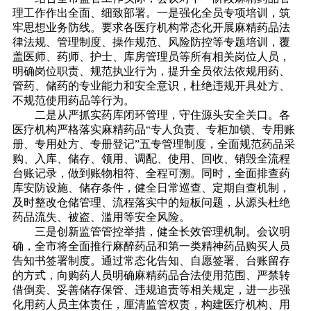
理工作作出全面、细致部署。一是强化全员专项培训，筑
牢思想业务防线。要求各医疗机构常态化开展麻精药品法
律法规、管理制度、操作规范、风险防控等专题培训，覆
盖医师、药师、护士、库房管理员等所有相关岗位人员，
明确岗位职责、规范执业行为，提升全员依法依规用药、
管药、储药的专业能力和安全意识，杜绝违规开具处方、
不规范使用药品等行为。
二是从严抓实药库闭环管理，守住源头安全关口。各
医疗机构严格落实麻精药品“专人负责、专柜加锁、专用账
册、专用处方、专册登记”五专管理制度，全面规范药品采
购、入库、储存、领用、调配、使用、回收、销毁全流程
台账记录，做到账物相符、全程可溯。同时，全面排查药
库安防设施、储存条件，健全日常巡查、定期自查机制，
及时整改仓储管理、流程落实中的短板问题，从源头杜绝
药品流失、被盗、滥用等安全风险。
三是创新监管管控举措，健全长效管理机制。会议明
确，全市将全面推行麻醉药品和第一类精神药品购买人员
告知书签署制度。通过常态化告知、自愿签署、台账留存
的方式，向购药人员明确麻精药品合法使用范围、严禁转
借倒卖、妥善储存保管、违规追责等相关规定，进一步强
化用药人员主体责任，厘清监管权责，构建医疗机构、用