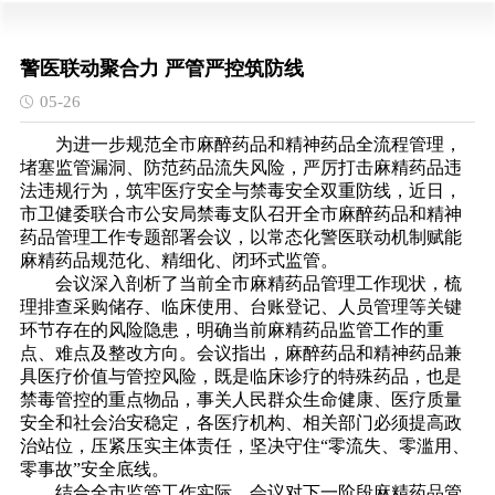
警医联动聚合力 严管严控筑防线
05-26
为进一步规范全市麻醉药品和精神药品全流程管理，
堵塞监管漏洞、防范药品流失风险，严厉打击麻精药品违
法违规行为，筑牢医疗安全与禁毒安全双重防线，近日，
市卫健委联合市公安局禁毒支队召开全市麻醉药品和精神
药品管理工作专题部署会议，以常态化警医联动机制赋能
麻精药品规范化、精细化、闭环式监管。
会议深入剖析了当前全市麻精药品管理工作现状，梳
理排查采购储存、临床使用、台账登记、人员管理等关键
环节存在的风险隐患，明确当前麻精药品监管工作的重
点、难点及整改方向。会议指出，麻醉药品和精神药品兼
具医疗价值与管控风险，既是临床诊疗的特殊药品，也是
禁毒管控的重点物品，事关人民群众生命健康、医疗质量
安全和社会治安稳定，各医疗机构、相关部门必须提高政
治站位，压紧压实主体责任，坚决守住“零流失、零滥用、
零事故”安全底线。
结合全市监管工作实际，会议对下一阶段麻精药品管