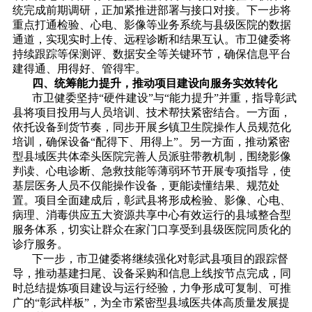
统完成前期调研，正加紧推进部署与接口对接。下一步将
重点打通检验、心电、影像等业务系统与县级医院的数据
通道，实现实时上传、远程诊断和结果互认。市卫健委将
持续跟踪等保测评、数据安全等关键环节，确保信息平台
建得通、用得好、管得牢。
四、统筹能力提升，推动项目建设向服务实效转化
市卫健委坚持“硬件建设”与“能力提升”并重，指导彰武
县将项目投用与人员培训、技术帮扶紧密结合。一方面，
依托设备到货节奏，同步开展乡镇卫生院操作人员规范化
培训，确保设备“配得下、用得上”。另一方面，推动紧密
型县域医共体牵头医院完善人员派驻带教机制，围绕影像
判读、心电诊断、急救技能等薄弱环节开展专项指导，使
基层医务人员不仅能操作设备，更能读懂结果、规范处
置。项目全面建成后，彰武县将形成检验、影像、心电、
病理、消毒供应五大资源共享中心有效运行的县域整合型
服务体系，切实让群众在家门口享受到县级医院同质化的
诊疗服务。
下一步，市卫健委将继续强化对彰武县项目的跟踪督
导，推动基建扫尾、设备采购和信息上线按节点完成，同
时总结提炼项目建设与运行经验，力争形成可复制、可推
广的“彰武样板”，为全市紧密型县域医共体高质量发展提