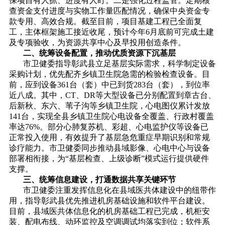
保项目有人抓、进度有人盯。二是强化过程监管。定期核
查资金支付进度与实物工作量匹配情况，确保中央资金专
款专用、高效合规。截至目前，项目基建工程已全面复
工，主体框架施工接近收尾，预计今年6月底前可完成土建
及专项验收，为资源共享中心及早投用创造条件。
二、统筹设备配置，推动优质资源下沉基层
市卫健委指导彰武县立足基层实际需求，科学制定设备
采购计划，优先配齐乡镇卫生院急需的检验检查设备。目
前，应到设备361台（套）中已到货283台（套），到位率
近八成。其中，CT、DR等大型设备已分别配置到章古台、
后新秋、东六、苇子沟等乡镇卫生院，心电图仪累计发放
141台，实现全县乡镇卫生院心电设备全覆盖、行政村覆盖
率达76%。部分心肺复苏机、彩超、心电监护仪等设备已
正常投入使用，有效提升了基层急危重症早期识别和常规
诊疗能力。市卫健委同步推动县域影像、心电中心与设备
部署相衔接，为“基层检查、上级诊断”模式运行提供硬件
支撑。
三、统筹信息建设，打通数据共享关键环节
市卫健委注重发挥信息化在县域医共体建设中的纽带作
用，指导彰武县优先推进机房基础设施和软件平台建设。
目前，县域医共体信息化的机房基础工程已完成，机柜安
装、配电布线、动环监控及空调调试均落实到位；软件系