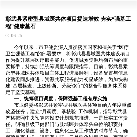
彰武县紧密型县域医共体项目提速增效 夯实“强基工
程”健康基石
06-25
今年以来，市卫健委深入贯彻落实国家和省关于“医疗
卫生强基工程”的部署要求，将彰武县县域医共体建设项目
作为提升基层医疗服务能力、促进城乡资源均衡布局的重
要抓手，持续加强统筹调度与跟踪指导。目前，彰武县紧
密型县域医共体项目主体工程进展顺利，设备配置与信息
化建设同步推进，资源共享服务能力初显成效，为加快构
建“基层检查、上级诊断、分级诊疗”的整合型服务体系奠
定了坚实基础。
一、统筹项目调度，保障强基工程有序实施
市卫健委将彰武县紧密型县域医共体项目纳入年度重点
攻坚任务，建立“月调度、季核验”工作机制，指导彰武县
严格按照中央预算内投资计划规范推进。一是压实主体责
任。明确县级卫健部门与县域医共体牵头单位的职责分
工，细化基建、设备、信息化三条工作线的时序节点，确