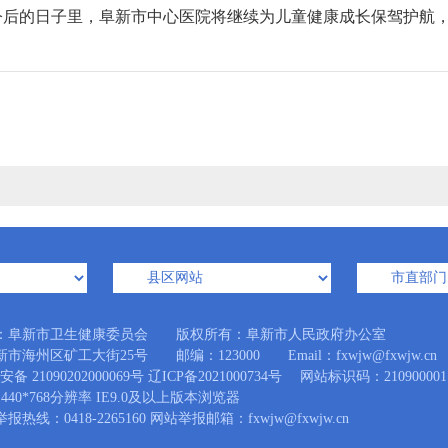
今后的日子里，阜新市中心医院将继续为儿童健康成长保驾护航
：阜新市卫生健康委员会 版权所有：阜新市人民政府办公室
市海州区矿工大街25号 邮编：123000 Email：fxwjw@fxwjw.cn
备 21090202000069号
辽ICP备2021000734号
网站标识码：210900001
440*768分辨率 IE9.0及以上版本浏览器
热线：0418-2265160 网站举报邮箱：fxwjw@fxwjw.cn