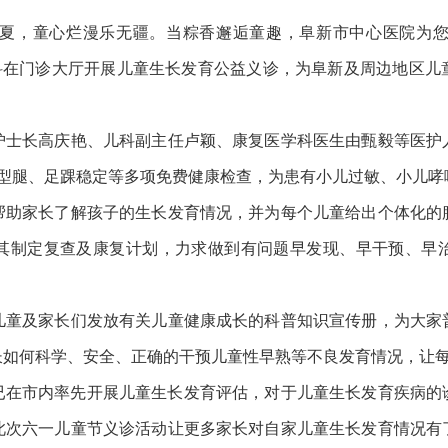
童心烂漫乐无疆。当粽香邂逅童趣，阜新市中心医院为您守护
学科在门诊大厅开展儿童生长发育公益义诊，为阜新及周边地区
长高庆艳、儿科副主任卢颖、康复医学科医生由甄毅等医护
O型腿、足踝稳定等多项免费健康检查，为患有小儿过敏、小儿哮
帮助家长了解孩子的生长发育情况，并为每个儿童给出个体化的
其制定复查及康复计划，力求做到有问题早发现、早干预、早
及家长们发放有关儿童健康成长的科普知识宣传册，为大家
长如何科学、安全、正确的干预儿童性早熟等不良发育情况，让
已在市内率先开展儿童生长发育评估，对于儿童生长发育疾病的
此次六一儿童节义诊活动让更多家长对自家儿童生长发育情况有