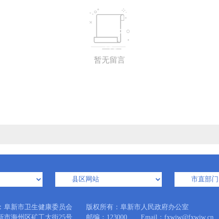
暂无留言
：阜新市卫生健康委员会 版权所有：阜新市人民政府办公室
市海州区矿工大街25号 邮编：123000 Email：fxwjw@fxwjw.cn