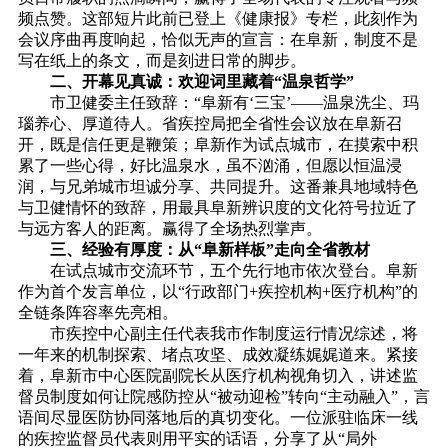
频点赞。这部短片此前已登上《健康报》专栏，此刻作为
会议序曲再度响起，恰似无声的宣言：在阜新，制度不是
写在纸上的条文，而是刻进日常的脚步。
二、开幕见真诚：欢迎词里藏着“温泉哲学”
市卫健委主任致辞：“阜新有‘三宝’——温泉洗尘、玛
瑙养心、厚道待人。省疾控局把全省性会议放在阜新召
开，既是信任更是鞭策；阜新作为试点城市，在摸索中积
累了一些心得，好比温泉水，虽不汹涌，但愿以恒温浸
润，与兄弟城市坦诚分享、共同提升。这番兼具地域特色
与卫健情怀的致辞，用最具阜新辨识度的文化符号拉近了
与远方客人的距离。赢得了全场热烈掌声。
三、经验有厚度：从“阜新样板”走向全省教材
在试点城市交流环节，五个先行地市依次登台。阜新
作为首个发言单位，以“行政部门+疾控机构+医疗机构”的
全链条阵容率先亮相。
市疾控中心副主任代表我市作制度运行情况综述，将
一年来的机制探索、堵点攻坚、成效凝练娓娓道来。紧接
着，阜新市中心医院副院长从医疗机构视角切入，讲述监
督员制度如何让院感防控从“被动迎检”转向“主动融入”，言
语间尽显医防协同落地后的真切变化。一位派驻临床一线
的疾控监督员代表则用平实的话语，分享了从“局外