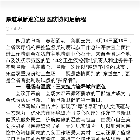
厚道阜新迎宾朋 医防协同启新程
04-23
四月的阜新，春潮涌动，宾朋云集。4月14日至16日，
全省医疗机构疾控监督员制度试点工作总结评估暨全面推
进工作培训会在我市宝地培训中心召开。来自全省14个地
市及沈抚示范区的近150名卫生疾控领域负责人和业务骨干
齐聚阜新，共襄盛会。阜新，这座以“厚道”闻名的城市，
凭借双重身份站上主场——既是热情周到的“东道主”，更
是全省首批制度试点的“探路者”。
一、暖场有温度：三支短片诠释城市底色
会议开幕前，会场大屏幕循环播放的三部短片成为与
会代表认识阜新、了解阜新卫健的第一窗口。
《阜新城市宣传片》展现了“厚道阜新”的人文底蕴与
生态魅力；优化营商环境短片《暖心医疗》传递了阜新卫
健系统服务民生、护航健康的温度与担当；由我市自主策
划拍摄的《疾控监督员的一天》纪实短片，则以细河区疾
控中心靖娜同志的真实工作场景为素材，生动还原了监督
员日常履职的点滴瞬间，赢得了全场代表的专注观看与频