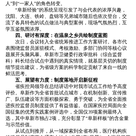
人”到“一家人”的角色转变。
“阜新经验”的系统呈现引发了与会代表的浓厚兴趣，
沈阳、大连、铁岭、盘锦等兄弟城市随后也依次登台，交
流了各具特色的试点做法与典型案例，现场气氛热烈，互
学互鉴氛围浓厚。
四、研讨有深度：在温泉之乡共绘制度蓝图
次日，会议转入全省统筹推进工作方案研讨。各市代
表围绕监督员派驻模式、考核激励、多部门协同等核心议
题展开头脑风暴。阜新市卫健委行政审批科（综合监督
科）科长结合试点中遇到的真实情境，就基层关切的制度
细节提出建议，为省级方案的科学制定贡献了来自一线的
鲜活思考。
五、展望有力度：制度落地开启新征程
省疾控局领导在总结讲话中对我市试点工作给予高度
评价。阜新作为全省首批试点城市，在机制创新、宣传推
广、队伍建设等方面积极探索、勇于突破，为全省全面推
进疾控监督员制度提供了有益借鉴。在国家疾控局面向全
国征集的优秀实践案例评选中，全国仅39项案例最终入
选，其中阜新市独占2项，充分彰显了“阜新样板”的含金量
与示范价值。
从试点到推开，从一域探索到全省布局，医疗机构疾