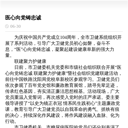
医心向党铸忠诚
06-30
为庆祝中国共产党成立104周年，全市卫健系统组织开
展了系列活动，引导广大卫健党员初心如磐，奋斗不
息，“医”心向党铸忠诚，凝聚起建设健康阜新的强大力
量。
联建聚力护健康
日前，市卫健委机关党委和市级社会组织联合开展“医
心向党铸忠诚 联建聚力护健康”暨社会组织党建联建活动，
前往中国铁路沈阳局党校阜新校区参观学习。卫健党员们
依次参观了百年党史馆和廉政教育展馆，踏寻先辈足迹，
传承红色基因，夯实清正廉洁思想根基。活动现场，广大
党员重温入党誓词，再次感受入党时的庄严承诺。委主要
领导讲授了“以史为镜正衣冠 情系民生践初心”主题廉政党
课，教育引导广大卫健党员以自我革命的勇气、抓铁有痕
的决心，持续深化作风建设，将作风建设融入血脉、化为
行动。
市卫健委机关、市糖尿病医院的党员们还分别表演了