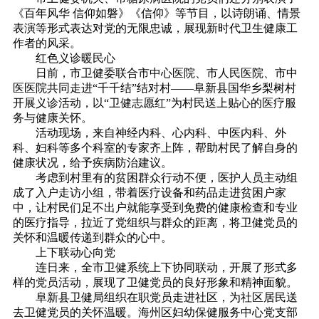
《百年风华 信仰如磐》《信仰》等节目，以诗朗诵、情景
表演等形式表达对党的无限忠诚，展现新时代卫生健康工
作者的风采。
红色义诊暖民心
日前，市卫健委联合市中心医院、市人民医院、市中
医医院共同走进“千千结”结对村——阜新县国华乡梨树村
开展义诊活动，以“卫健志愿红”为村民送上贴心的医疗服
务与健康关怀。
活动现场，来自神经内科、心内科、中医内科、外
科、妇科等多个科室的专家齐上阵，帮助村民了解自身的
健康状况，给予疾病防治建议。
考虑到村里有的贫困群众行动不便，医护人员主动组
成了入户走访小组，带着医疗设备和药品走进贫困户家
中，让村民们足不出户就能享受到免费的健康检查和专业
的医疗指导，拉近了党组织与群众的距离，将卫健党员的
关怀和温暖传递到群众的心中。
上下联动心向党
连
日来，全市卫健系统上下协同联动，开展了形式多
样的党员活动，展现了卫健党员的良好形象和精神面貌。
阜新县卫健局组织在职党员走进社区，为社区居民送
去卫健党员的关怀温暖。海州区妇幼保健服务中心党支部