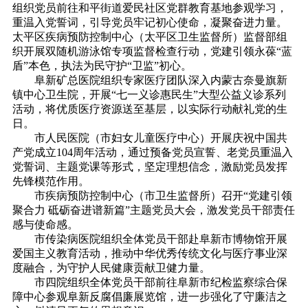
组织党员前往和平街道爱民社区党群教育基地参观学习，
重温入党誓词，引导党员牢记初心使命，凝聚奋进力量。
太平区疾病预防控制中心（太平区卫生监督所）监督部组
织开展双随机游泳馆专项监督检查行动，党建引领永葆“蓝
盾”本色，执法为民守护“卫监”初心。
阜新矿总医院组织专家医疗团队深入内蒙古奈曼旗新
镇中心卫生院，开展“七一义诊惠民生”大型公益义诊系列
活动，将优质医疗资源送至基层，以实际行动献礼党的生
日。
市人民医院（市妇女儿童医疗中心）开展庆祝中国共
产党成立104周年活动，通过预备党员宣誓、老党员重温入
党誓词、主题党课等形式，坚定理想信念，激励党员发挥
先锋模范作用。
市疾病预防控制中心（市卫生监督所）召开“党建引领
聚合力 砥砺奋进谱新篇”主题党员大会，激发党员干部责任
感与使命感。
市传染病医院组织全体党员干部赴阜新市博物馆开展
爱国主义教育活动，推动中华优秀传统文化与医疗事业深
度融合，为守护人民健康贡献卫健力量。
市四院组织全体党员干部前往阜新市纪检监察综合保
障中心参观阜新反腐倡廉展览馆，进一步强化了守廉洁之