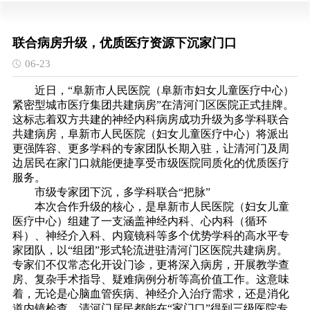
联合病房升级，优质医疗资源下沉家门口
06-23
近日，“阜新市人民医院（阜新市妇女儿童医疗中心）
紧密型城市医疗集团共建病房”在清河门区医院正式挂牌。
这标志着双方共建的神经内科病房成功升级为多学科联合
共建病房，阜新市人民医院（妇女儿童医疗中心）将派出
更强阵容、更多学科的专家团队长期入驻，让清河门及周
边居民在家门口就能便捷享受市级医院同质化的优质医疗
服务。
市级专家团下沉，多学科联合“把脉”
本次合作升级的核心，是阜新市人民医院（妇女儿童
医疗中心）组建了一支涵盖神经内科、心内科（循环
科）、神经介入科、内窥镜科等多个优势学科的高水平专
家团队，以“组团”形式轮流进驻清河门区医院共建病房。
专家们不仅常态化开设门诊，更将深入病房，开展教学查
房、复杂手术指导、疑难病例分析等高价值工作。这意味
着，无论是心脑血管疾病、神经介入治疗需求，还是消化
道内镜检查，清河门居民都能在“家门口”得到三级医院专