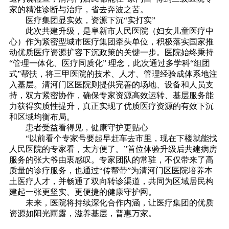
家的精准诊断与治疗，省去奔波之苦。
医疗集团显实效，资源下沉“实打实”
此次共建升级，是阜新市人民医院（妇女儿童医疗中
心）作为紧密型城市医疗集团牵头单位，积极落实国家推
动优质医疗资源扩容下沉政策的关键一步。医院始终秉持
“管理一体化、医疗同质化” 理念，此次通过多学科“组团
式”帮扶，将三甲医院的技术、人才、管理经验成体系地注
入基层。清河门区医院则提供完善的场地、设备和人员支
持，双方紧密协作，确保专家资源高效运转、基层服务能
力获得实质性提升，真正实现了优质医疗资源的有效下沉
和区域均衡布局。
患者受益看得见，健康守护更贴心
“以前看个专家号要起早赶车去市里，现在下楼就能找
人民医院的专家看，太方便了。”首位体验升级后共建病房
服务的张大爷由衷感叹。专家团队的常驻，不仅带来了高
质量的诊疗服务，也通过“传帮带”为清河门区医院培养本
土医疗人才，并畅通了双向转诊渠道，共同为区域居民构
建起一张更坚实、更便捷的健康守护网。
未来，医院将持续深化合作内涵，让医疗集团的优质
资源如阳光雨露，滋养基层，普惠万家。