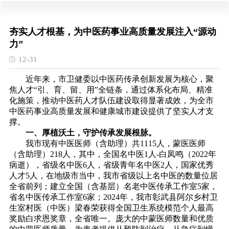
夯实人才根基，为中医药事业高质量发展注入“源动
力”
12-31
近年来，市卫健委以中医药传承创新发展为核心，聚
焦人才“引、育、留、用”全链条，通过体系化布局、精准
化施策，推动中医药人才队伍建设取得显著成效，为全市
中医药事业高质量发展和健康城市建设提供了坚实人才支
撑。
一、厚植沃土，守护传承发展根脉。
我市现有中医医师（含助理）共1115人，蒙医医师
（含助理）218人，其中，全国名中医1人-白凤鸣（2022年
病逝），省级名中医6人，省级青年名中医2人，国家优秀
人才5人，在地级市当中，我市省级以上名中医的数量位居
全省前列；建立全国（含基层）名老中医传承工作室5家，
省名中医传承工作室6家；2024年，我市彰武县阿尔乡村卫
生室村医（中医）梁春荣获得全国卫生系统模范个人最高
奖励白求恩奖章，全省唯一。庞大的中蒙医师数量和优质