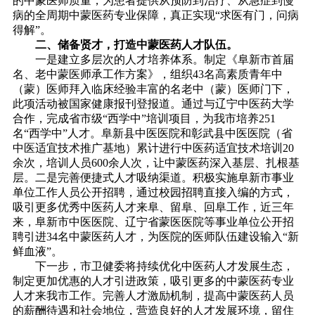
的中蒙医师质量，为患者提供从预防到治疗、从急症到慢
病的全周期中蒙医药专业保障，真正实现“求医有门，问病
得解”。
二、储备贤才，打造中蒙医药人才队伍。
一是建立多层次的人才培养体系。制定《阜新市首届
名、老中蒙医师承工作方案》，组织43名高素质青年中
（蒙）医师拜入临床经验丰富的名老中（蒙）医师门下，
此项活动被国家健康报刊登报道。通过与辽宁中医药大学
合作，完成省市级“西学中”培训项目，为我市培养251
名“西学中”人才。阜新县中医医院和彰武县中医医院（省
中医适宜技术推广基地）累计进行中医药适宜技术培训20
余次，培训人员600余人次，让中蒙医药深入基层、扎根基
层。二是完善便捷式人才吸纳渠道。积极实施阜新市事业
单位工作人员公开招聘，通过校园招聘直接入编的方式，
吸引更多优秀中医药人才来阜、留阜、回阜工作，近三年
来，阜新市中医医院、辽宁省蒙医医院等事业单位公开招
聘引进34名中蒙医药人才，为医院的医师队伍建设输入“新
鲜血液”。
下一步，市卫健委将持续优化中医药人才发展生态，
制定更加优惠的人才引进政策，吸引更多的中蒙医药专业
人才来我市工作。完善人才激励机制，提高中蒙医药人员
的薪酬待遇和社会地位，营造良好的人才发展环境，留住