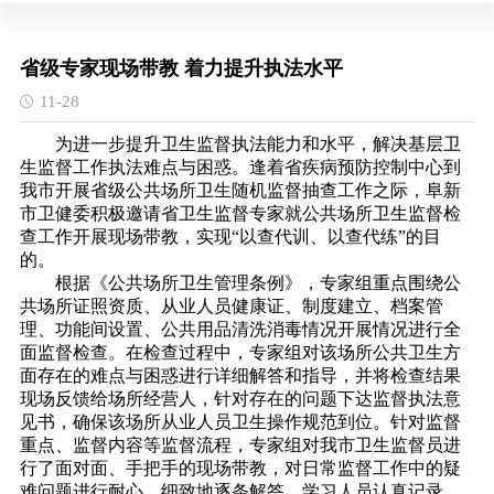
省级专家现场带教 着力提升执法水平
11-28
为进一步提升卫生监督执法能力和水平，解决基层卫
生监督工作执法难点与困惑。逢着省疾病预防控制中心到
我市开展省级公共场所卫生随机监督抽查工作之际，阜新
市卫健委积极邀请省卫生监督专家就公共场所卫生监督检
查工作开展现场带教，实现“以查代训、以查代练”的目
的。
根据《公共场所卫生管理条例》，专家组重点围绕公
共场所证照资质、从业人员健康证、制度建立、档案管
理、功能间设置、公共用品清洗消毒情况开展情况进行全
面监督检查。在检查过程中，专家组对该场所公共卫生方
面存在的难点与困惑进行详细解答和指导，并将检查结果
现场反馈给场所经营人，针对存在的问题下达监督执法意
见书，确保该场所从业人员卫生操作规范到位。针对监督
重点、监督内容等监督流程，专家组对我市卫生监督员进
行了面对面、手把手的现场带教，对日常监督工作中的疑
难问题进行耐心、细致地逐条解答，学习人员认真记录、