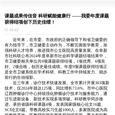
课题成果传佳音 科研赋能健康行 ——我委年度课题
获得结项创下历史佳绩！
10-22
近年来，在市委、市政府的正确领导下和省卫健委的
有力指导下，市卫健委主动作为，不断完善医学教育，加
强科研人才培养，推进我市公立医院高质量发展。在阜新
市社科联公布2024年度阜新市社会科学课题结项结果中，
市卫健委相关单位共9项课题获得结项，1项优秀、6项良
好、2项合格，创历史最佳成绩。年度9项课题获得结项正
是全市卫健系统在学术科研、科教工作中持续发力、稳步
前行的生动缩影。
近三年来，诊疗技术快速发展。全市累计开展303项新
技术，仅2024年就达125项，同比增长73.6%。市中心医院
辽西肿瘤诊疗中心持续强化肿瘤诊疗技术与服务能力，通
过引进新设备、新技术实现多项突破。科研教学同步推
进。承担省级科研课题4项，发表国家级核心论文16篇、
SCI论文8篇。带教高校实习生超1000人，多家医院成为高