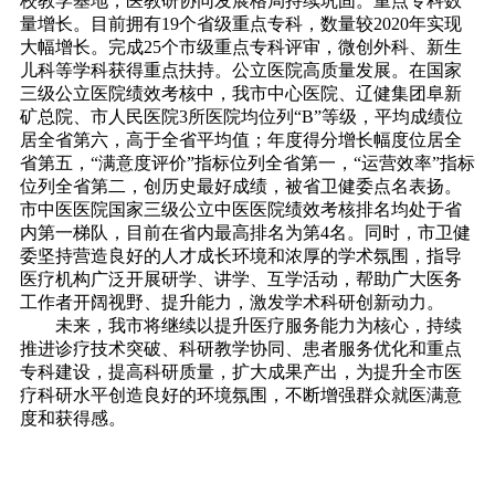
校教学基地，医教研协同发展格局持续巩固。重点专科数
量增长。目前拥有19个省级重点专科，数量较2020年实现
大幅增长。完成25个市级重点专科评审，微创外科、新生
儿科等学科获得重点扶持。公立医院高质量发展。在国家
三级公立医院绩效考核中，我市中心医院、辽健集团阜新
矿总院、市人民医院3所医院均位列“B”等级，平均成绩位
居全省第六，高于全省平均值；年度得分增长幅度位居全
省第五，“满意度评价”指标位列全省第一，“运营效率”指标
位列全省第二，创历史最好成绩，被省卫健委点名表扬。
市中医医院国家三级公立中医医院绩效考核排名均处于省
内第一梯队，目前在省内最高排名为第4名。同时，市卫健
委坚持营造良好的人才成长环境和浓厚的学术氛围，指导
医疗机构广泛开展研学、讲学、互学活动，帮助广大医务
工作者开阔视野、提升能力，激发学术科研创新动力。
未来，我市将继续以提升医疗服务能力为核心，持续
推进诊疗技术突破、科研教学协同、患者服务优化和重点
专科建设，提高科研质量，扩大成果产出，为提升全市医
疗科研水平创造良好的环境氛围，不断增强群众就医满意
度和获得感。