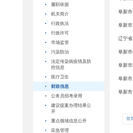
履职依据
阜新市
机关简介
行政执法
阜新市
行政许可
辽宁省
市场监管
阜新市
污染防治
法定传染病疫情及防
阜新市
控信息
医疗卫生
阜新市
财政信息
阜新市
公务员招考录用
建议提案办理结果公
开
首
重点领域信息公开
应急管理