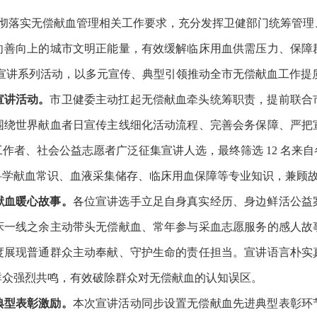
入贯彻落实无偿献血管理相关工作要求，充分发挥卫健部门统筹管
向善向上的城市文明正能量，有效缓解临床用血供需压力、保障
主题宣讲系列活动，以多元宣传、典型引领推动全市无偿献血工作提
宣讲活动。
市卫健委主动扛起无偿献血牵头统筹职责，提前联合
围绕世界献血者日宣传主线细化活动流程、完善会务保障、严把
作者、社会公益志愿者广泛征集宣讲人选，最终筛选 12 名来
科学献血常识、血液采集储存、临床用血保障等专业知识，兼顾
献血暖心故事。
各位宣讲选手立足自身真实经历、身边鲜活公益
床一线之余主动带头无偿献血、常年参与采血志愿服务的感人故
度展现普通群众主动奉献、守护生命的责任担当。宣讲语言朴实
群众强烈共鸣，有效破除群众对无偿献血的认知误区。
典型表彰激励。
本次宣讲活动同步设置无偿献血先进典型表彰环