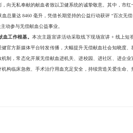
彰，向无私奉献的献血者致以卫健系统的诚挚敬意。其中，市红
献血总量达 8460 毫升，凭借长期坚持的公益行动获评 “百次
众主动参与无偿献血公益事业。
献血工作根基。
本次主题宣讲活动采取线下现场宣讲 + 线上
卫健官方新媒体平台转发传播，大幅提升无偿献血社会知晓度、
效机制，常态化开展无偿献血进机关、进校园、进社区、进企业
疗机构临床急救、手术治疗用血充足安全，持续营造关爱生命、