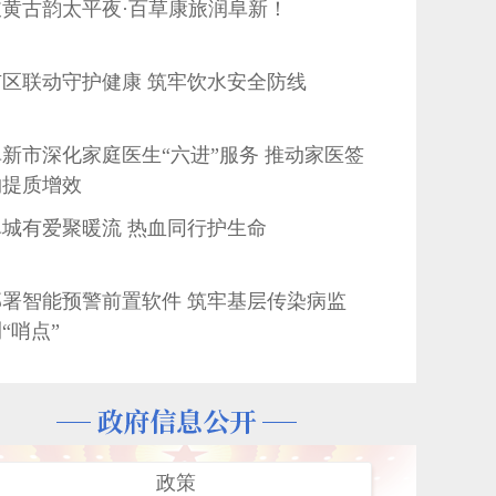
岐黄古韵太平夜·百草康旅润阜新！
新市深化家庭医生“六进”服务 推动家医签
约提质增效
阜城有爱聚暖流 热血同行护生命
署智能预警前置软件 筑牢基层传染病监
“哨点”
护健康、宣教下乡暖民心
彰武县紧密型县域医共体项目提速增效 夯
实“强基工程”健康基石
化卫生健康涉企执法服务 构建法治化营商
环境新路径
政策