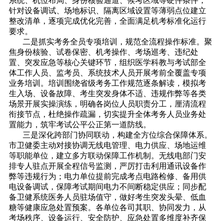
系统、机位布局、身份核验通道、候考区域等硬件条件，
针对设备调试、场地标识、隔离区域设置等薄弱点位建立
整改清单，逐项完成优化完善，全面满足机考标准化运行
要求。
二是抓实考务全员专项培训，规范全流程操作标准。聚
焦身份核验、试卷保密、机考操作、考场巡考、违纪处
置、突发应急等核心关键环节，组织医学科教与考试部全
体工作人员、监考员、系统技术人员开展考前全覆盖专项
业务培训。培训围绕省级考务工作规范逐条解读，模拟考
生入场、设备故障、考生突发身体不适、违规作弊等各类
场景开展实操演练，明确各岗位人员职责分工，厘清流程
衔接节点，杜绝操作疏漏，切实提升全体考务人员业务处
置能力，筑牢考试公平公正第一道防线。
三是深化跨部门协同联动，构建全方位综合保障体系。
市卫健委主动对接协调无线电管理、电力供应、场地运维
等职能单位，建立多方联动保障工作机制。无线电部门安
排专人驻点开展全程信号监测，严厉打击利用通讯设备作
弊等违规行为；电力单位提前完成考点电路检修、备用供
电设备调试，保障考试期间电力不间断稳定供应；同步配
备卫健系统医务人员驻场值守，做好考生突发头晕、低血
糖等健康应急处置预案。各单位各司其职、协同发力，从
考场秩序、设备运行、安全防护、应急处置多维度补齐保