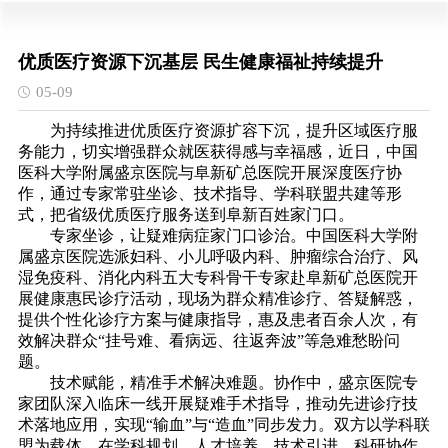
优质医疗资源下沉基层 民生健康福祉持续提升
05-09
为持续推进优质医疗资源扩容下沉，提升区域医疗服
务能力，切实增强群众就医获得感与幸福感，近日，中国
医科大学附属盛京医院与阜新矿总医院开展深度医疗协
作，通过专家常驻坐诊、技术指导、学科联盟共建等形
式，把省级优质医疗服务送到阜新百姓家门口。
专家坐诊，让疑难病症家门口诊治。中国医科大学附
属盛京医院选派妇科、小儿呼吸内科、肿瘤综合治疗、风
湿免疫科、消化内科五大专科骨干专家赴阜新矿总医院开
展健康惠民诊疗活动，现场为群众精准诊疗、答疑解惑，
提供个性化诊疗方案与健康指导，惠及患者百余人次，有
效解决群众“挂号难、看病远、往返奔波”等急难愁盼问
题。
技术赋能，精准手术解决难题。协作中，盛京医院专
家团队深入临床一线开展疑难手术指导，推动先进诊疗技
术落地应用，实现“输血”与“造血”同步发力。双方以学科联
盟为载体，在学科规划、人才培养、技术引进、科研协作