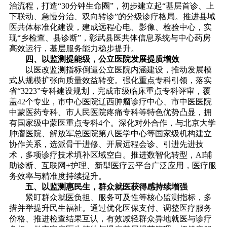
治流程，打造“30分钟生命圈”，初步建立起“基层首诊、上
下联动、急慢分治、双向转诊”的分级诊疗格局。推进县域
医共体标准化建设，建成远程心电、影像、检验中心，实
现“乡检查、县诊断”，彰武县医共体信息系统与中心药房
高效运行，基层服务能力稳步提升。
四、以监测提能级，公立医院发展提质增效
以医改监测指标倒逼公立医院内涵建设，推动发展模
式从规模扩张向质量效益转变。强化重点专科引领，落实
省“3223”专科建设规划，完成市级临床重点专科评审，覆
盖42个专业，市中心医院辽西肿瘤诊疗中心、市中医医院
中蒙医药专科、市人民医院疼痛专科等特色优势凸显，拥
有国家级中蒙医重点专科4个。深化对外合作，与北京大学
肿瘤医院、解放军总医院第八医学中心等国家级机构建立
协作关系，选派骨干进修、开展远程会诊、引进先进技
术，多项诊疗技术填补区域空白。推进数智化转型，AI辅
助诊断、互联网+护理、新型医疗云平台广泛应用，医疗服
务效率与精准度持续提升。
五、以监测惠民生，群众就医获得感持续增强
紧盯群众就医负担、服务可及性等核心监测指标，多
措并举提升民生福祉。通过优化医保支付、调整医疗服务
价格、推进检查结果互认，有效减轻群众异地就医与诊疗