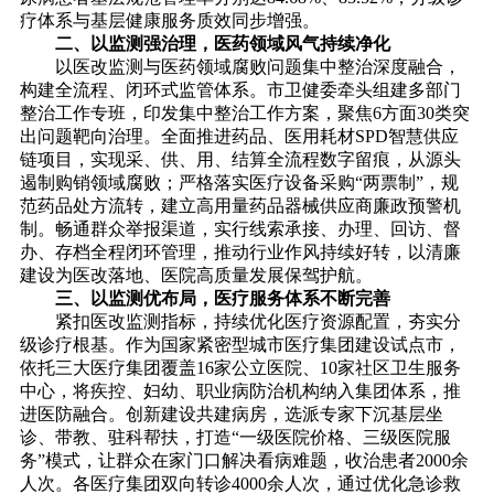
疗体系与基层健康服务质效同步增强。
二、以监测强治理，医药领域风气持续净化
以医改监测与医药领域腐败问题集中整治深度融合，
构建全流程、闭环式监管体系。市卫健委牵头组建多部门
整治工作专班，印发集中整治工作方案，聚焦6方面30类突
出问题靶向治理。全面推进药品、医用耗材SPD智慧供应
链项目，实现采、供、用、结算全流程数字留痕，从源头
遏制购销领域腐败；严格落实医疗设备采购“两票制”，规
范药品处方流转，建立高用量药品器械供应商廉政预警机
制。畅通群众举报渠道，实行线索承接、办理、回访、督
办、存档全程闭环管理，推动行业作风持续好转，以清廉
建设为医改落地、医院高质量发展保驾护航。
三、以监测优布局，医疗服务体系不断完善
紧扣医改监测指标，持续优化医疗资源配置，夯实分
级诊疗根基。作为国家紧密型城市医疗集团建设试点市，
依托三大医疗集团覆盖16家公立医院、10家社区卫生服务
中心，将疾控、妇幼、职业病防治机构纳入集团体系，推
进医防融合。创新建设共建病房，选派专家下沉基层坐
诊、带教、驻科帮扶，打造“一级医院价格、三级医院服
务”模式，让群众在家门口解决看病难题，收治患者2000余
人次。各医疗集团双向转诊4000余人次，通过优化急诊救