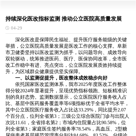
持续深化医改指标监测 推动公立医院高质量发展
04-29
深化医改是保障民生福祉、提升医疗服务能级的关键
举措，公立医院高质量发展是医改工作的核心支撑。阜新
市卫健委坚持以医改监测为抓手，以问题导向、成效导向
双轮驱动，统筹推进医药、医疗、医保协同改革，全市医
改工作稳中有进、亮点突出，公立医院发展质效持续提
升，为区域群众健康提供坚实保障。
一、以监测促提升，医改整体成效稳步向好
依托国家医改监测体系，我市2025年度医改工作整体
得分较2024年显著提升，呈现优势指标领跑、短板精准识
别的良好态势。监测数据显示，公立医院医疗服务收入占
比、基层中医药服务覆盖率等6项指标优于全省平均水平，
其中公立医院医疗服务收入占比达33.29%，同比提升2.07
个百分点，位列全省第3；三级公立综合医院门诊与出院人
次比11.61，全省排名第2；市域内住院量占比90.58%，位
列全省第3；家庭医生签约服务率78.54%，高血压、2型糖
尿病患者基层规范管理率分别达84.68%、83.52%，分级诊