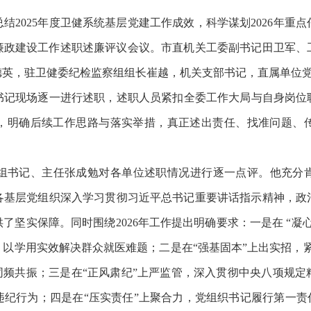
2025年度卫健系统基层党建工作成效，科学谋划2026年重点
风廉政建设工作述职述廉评议会议。市直机关工委副书记田卫军
德英，驻卫健委纪检监察组组长崔越，机关支部书记，直属单位
记现场逐一进行述职，述职人员紧扣全委工作大局与自身岗位职责
，明确后续工作思路与落实举措，真正述出责任、找准问题、
记、主任张成勉对各单位述职情况进行逐一点评。他充分肯定
各基层党组织深入学习贯彻习近平总书记重要讲话指示精神，政
了坚实保障。同时围绕2026年工作提出明确要求：一是在 “凝
以学用实效解决群众就医难题；二是在“强基固本”上出实招，紧
同频共振；三是在“正风肃纪”上严监管，深入贯彻中央八项规
纪行为；四是在“压实责任”上聚合力，党组织书记履行第一责