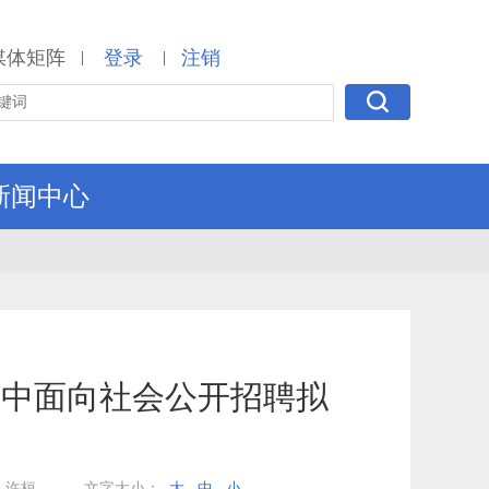
媒体矩阵
登录
注销
|
|
新闻中心
集中面向社会公开招聘拟
）
：许桓
文字大小：
大
中
小