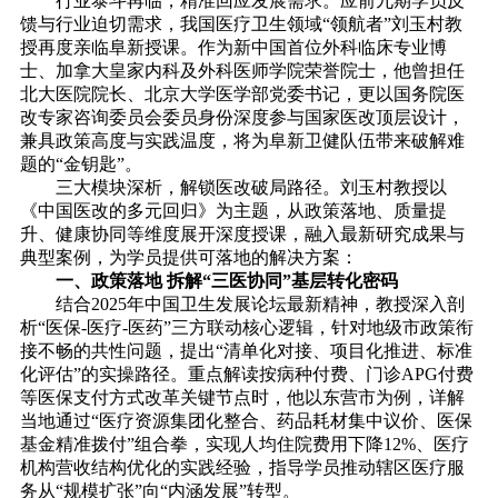
行业泰斗再临，精准回应发展需求。应前九期学员反
馈与行业迫切需求，我国医疗卫生领域“领航者”刘玉村教
授再度亲临阜新授课。作为新中国首位外科临床专业博
士、加拿大皇家内科及外科医师学院荣誉院士，他曾担任
北大医院院长、北京大学医学部党委书记，更以国务院医
改专家咨询委员会委员身份深度参与国家医改顶层设计，
兼具政策高度与实践温度，将为阜新卫健队伍带来破解难
题的“金钥匙”。
三大模块深析，解锁医改破局路径。刘玉村教授以
《中国医改的多元回归》为主题，从政策落地、质量提
升、健康协同等维度展开深度授课，融入最新研究成果与
典型案例，为学员提供可落地的解决方案：
一、政策落地 拆解“三医协同”基层转化密码
结合2025年中国卫生发展论坛最新精神，教授深入剖
析“医保-医疗-医药”三方联动核心逻辑，针对地级市政策衔
接不畅的共性问题，提出“清单化对接、项目化推进、标准
化评估”的实操路径。重点解读按病种付费、门诊APG付费
等医保支付方式改革关键节点时，他以东营市为例，详解
当地通过“医疗资源集团化整合、药品耗材集中议价、医保
基金精准拨付”组合拳，实现人均住院费用下降12%、医疗
机构营收结构优化的实践经验，指导学员推动辖区医疗服
务从“规模扩张”向“内涵发展”转型。