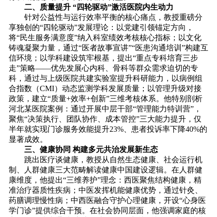
二、质量提升 “四轮驱动”激活医院内生动力
针对公益性与运行效率平衡的核心痛点，教授重磅分
享独创的“四轮驱动”发展理论：以党建引领锚定方向，
将“民生服务满意度”纳入科室绩效考核核心指标；以文化
铸魂凝聚力量，通过“医者故事宣讲”“医患沟通培训”构建互
信环境；以学科建设筑牢根基，提出“重点专科培育三步
走”策略——优先发展心内科、骨科等群众需求迫切的专
科，通过与上级医院共建实验室提升科研能力，以病例组
合指数（CMI）动态监测学科发展质量；以管理升级对接
政策，建立“质量+效率+创新”三维考核体系。他特别剖析
河北某医院案例：通过开展中层干部“管理能力特训营”，
聚焦“决策执行、团队协作、成本管控”三大能力提升，仅
半年就实现门诊服务效能提升23%、患者投诉率下降40%的
显著成效。
三、健康协同 构建多元共治发展新生态
跳出医疗谈健康，教授从自然生态健康、社会运行机
制、人群健康三大范畴解读健康中国建设逻辑。在人群健
康维度，他提出“三维养护”理念：西医聚焦结构健康，精
准治疗器质性疾病；中医发挥机能健康优势，通过针灸、
药膳调理慢性病；中西医融合守护心理健康，开设“心身医
学门诊”提供综合干预。在社会协同层面，他强调家庭的核